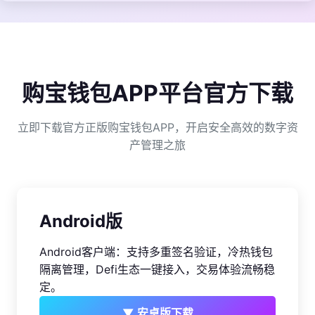
购宝钱包APP平台官方下载
立即下载官方正版购宝钱包APP，开启安全高效的数字资
产管理之旅
Android版
Android客户端：支持多重签名验证，冷热钱包
隔离管理，Defi生态一键接入，交易体验流畅稳
定。
▼ 安卓版下载