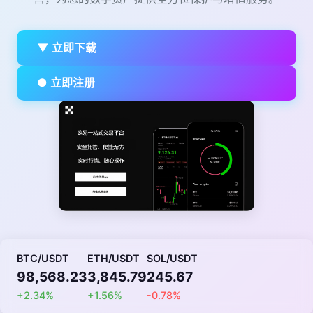
▼ 立即下载
● 立即注册
BTC/USDT
ETH/USDT
SOL/USDT
98,568.23
3,845.79
245.67
+2.34%
+1.56%
-0.78%