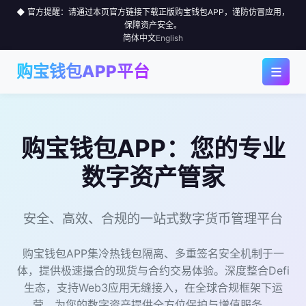
◆ 官方提醒：请通过本页官方链接下载正版购宝钱包APP，谨防仿冒应用，
保障资产安全。
简体中文
English
≡
购宝钱包APP平台
◆ 首页
◆ 应用下载
购宝钱包APP：您的专业
◆ 为何选择
数字资产管家
◆ 行情中心
安全、高效、合规的一站式数字货币管理平台
◆ 使用指南
购宝钱包APP集冷热钱包隔离、多重签名安全机制于一
体，提供极速撮合的现货与合约交易体验。深度整合Defi
◆ 社区
生态，支持Web3应用无缝接入，在全球合规框架下运
营，为您的数字资产提供全方位保护与增值服务。